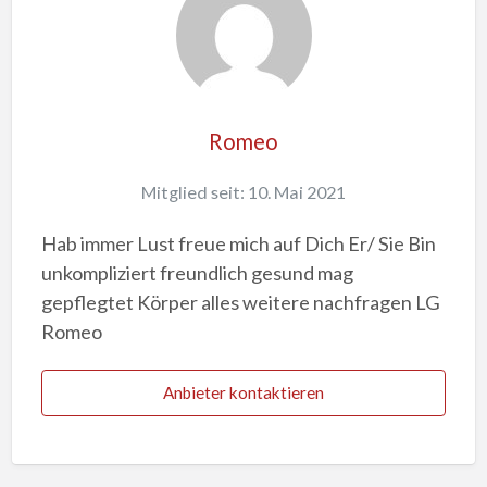
e
l
d
e
n
Romeo
Mitglied seit: 10. Mai 2021
Hab immer Lust freue mich auf Dich Er/ Sie Bin
unkompliziert freundlich gesund mag
gepflegtet Körper alles weitere nachfragen LG
Romeo
Anbieter kontaktieren