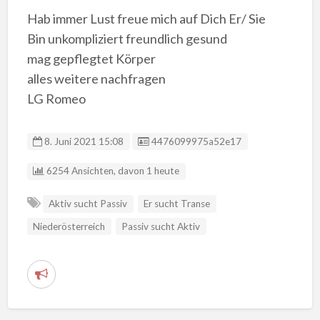
Hab immer Lust freue mich auf Dich Er/ Sie
Bin unkompliziert freundlich gesund
mag gepflegtet Körper
alles weitere nachfragen
LG Romeo
Anzeigen-ID
8. Juni 2021 15:08
4476099975a52e17
6254 Ansichten, davon 1 heute
Aktiv sucht Passiv
Er sucht Transe
Niederösterreich
Passiv sucht Aktiv
V
e