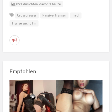
891 Ansichten, davon 1 heute
Crossdresser
Passive Transen
Tirol
Transe sucht Ihn
V
e
r
d
ä
Empfohlen
c
h
t
i
g
e