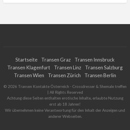
Startseite
Transen Graz
Transen Innsbruck
Transen Klagenfurt
Transen Linz
Transen Salzburg
Transen Wien
Transen Zürich
Transen Berlin
©
2026
Transen Kontakte Österreich - Crossdresser & Shemale treffen
| All Rights Reserved
Achtung diese Seiten enthalten erotische Inhalte, erlaubte Nutzung
erst ab 18 Jahren!
Wir übernehmen keine Verantwortung für den Inhalt der Anzeigen und
anderer Webseiten.