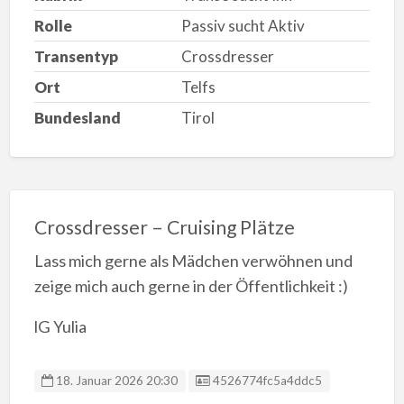
Rolle
Passiv sucht Aktiv
Transentyp
Crossdresser
Ort
Telfs
Bundesland
Tirol
Crossdresser – Cruising Plätze
Lass mich gerne als Mädchen verwöhnen und
zeige mich auch gerne in der Öffentlichkeit :)
lG Yulia
Anzeigen-ID
18. Januar 2026 20:30
4526774fc5a4ddc5